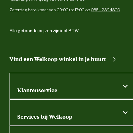
Zaterdag bereikbaar van 09:00 tot 17:00 op
088 - 2324800
65% polyester, 32% katoen, 
Materiaal stof
elasta
Alle getoonde prijzen zijn incl. BTW.
Verantwoordelijke marktdeelnemer (EU)
Verantwoordelijke marktdeelnemer
SafetyJogg
naam
Vind een Welkoop winkel in je buurt
Verantwoordelijke marktdeelnemer
Meersbloem 
postadres
Oudenaar
Klantenservice
Verantwoordelijke marktdeelnemer
info@safetyjogger.c
mailadres
Algemene actievoorwaarden
Klantenservice
Services bij Welkoop
Contactformulier
Alle services
Thuisbezorgen