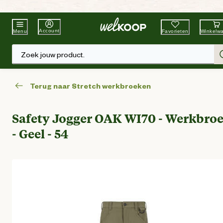
Beste Winkelketen
Tuin & Dier
Account
Favorieten
Winkelw
Menu
Zoek jouw product.
Terug naar Stretch werkbroeken
Safety Jogger OAK WI70 - Werkbro
- Geel - 54