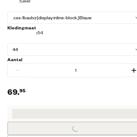
:
Geel
Kledingmaat
:
54
Aantal
−
+
69.
95
Huidige prijs € 69,95