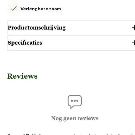
Verlengbare zoom
Productomschrijving
Specificaties
Gebruik & Geschiktheid
Reviews
Geschikt voor geslacht
Her
Agraris
Bo
Geschikt voor sector
Nog geen reviews
Hore
Logisti