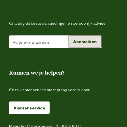
Voorgevormde tailleba
Ontvang de beste aanbiedingen en persoonlijk advies.
2 achterzakk
2 dijbeenzakk
Aanmelden
Type zakken
Duimstokz
Pennenzak
Kunnen we je helpen?
Rolmaatzak
Onze klantenservice staat graag voor je klaar.
Verstevigingen
Versterking
Materiaal & Samenstelling
Klantenservice
Materiaal
Stret
eigenschappen
Maandag t/m vrijdag van 09:30 tot 18:00