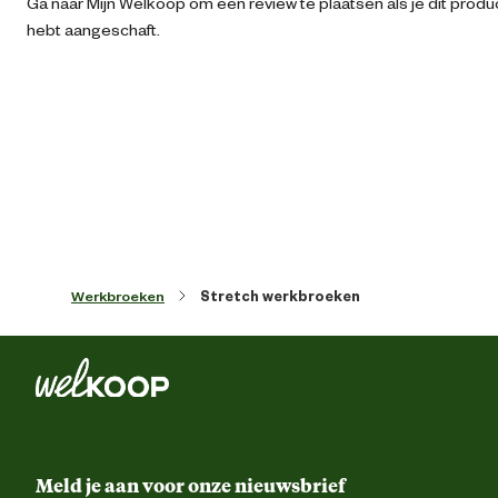
Ga naar Mijn Welkoop om een review te plaatsen als je dit produ
hebt aangeschaft.
Algemene informatie
Ean
54011249563
Kledingmaat
Kleur detail
Ge
Werkbroeken
Stretch werkbroeken
D-ri
Gereedschapsluss
Ontwerp eigenschappen
Hamerl
Riemluss
Meld je aan voor onze nieuwsbrief